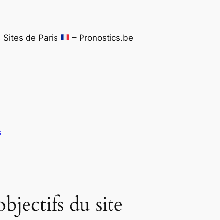
s Sites de Paris
– Pronostics.be
s
bjectifs du site