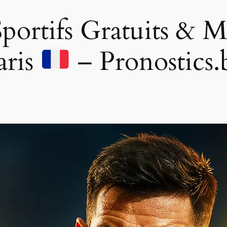
portifs Gratuits & Me
aris
– Pronostics.