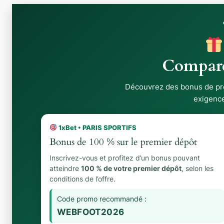
Aller
au
contenu
Comparez
Découvrez des bonus de premi
exigence
1xBet • PARIS SPORTIFS
Bonus de 100 % sur le premier dépôt
Inscrivez-vous et profitez d’un bonus pouvant
atteindre
100 % de votre premier dépôt
, selon les
conditions de l’offre.
Code promo recommandé :
WEBFOOT2026