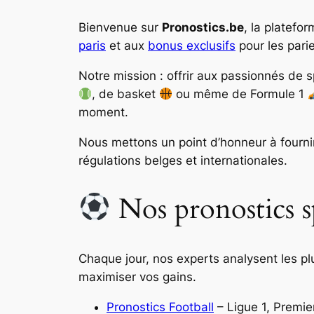
Bienvenue sur
Pronostics.be
, la platef
paris
et aux
bonus exclusifs
pour les pari
Notre mission : offrir aux passionnés de s
, de basket
ou même de Formule 1
moment.
Nous mettons un point d’honneur à fourn
régulations belges et internationales.
Nos pronostics sp
Chaque jour, nos experts analysent les p
maximiser vos gains.
Pronostics Football
– Ligue 1, Premi