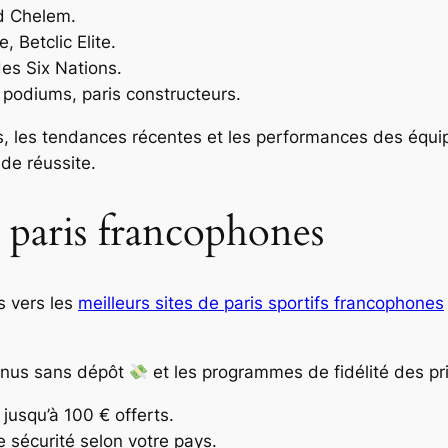
d Chelem.
 Betclic Elite.
es Six Nations.
podiums, paris constructeurs.
es, les tendances récentes et les performances des équi
de réussite.
 paris francophones
s vers les
meilleurs sites de paris sportifs francophones
onus sans dépôt
et les programmes de fidélité des pr
 jusqu’à 100 € offerts.
e sécurité selon votre pays.