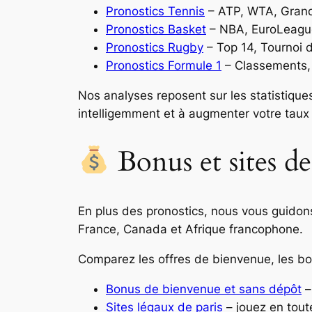
Pronostics Tennis
– ATP, WTA, Gran
Pronostics Basket
– NBA, EuroLeague,
Pronostics Rugby
– Top 14, Tournoi d
Pronostics Formule 1
– Classements, 
Nos analyses reposent sur les statistiqu
intelligemment et à augmenter votre taux 
Bonus et sites de
En plus des pronostics, nous vous guidon
France, Canada et Afrique francophone.
Comparez les offres de bienvenue, les b
Bonus de bienvenue et sans dépôt
–
Sites légaux de paris
– jouez en tout