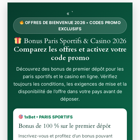
Aller
« `
au
contenu
OFFRES DE BIENVENUE 2026 • CODES PROMO
EXCLUSIFS
Bonus Paris Sportifs & Casino 2026
Comparez les offres et activez votre
code promo
Découvrez des bonus de premier dépôt pour les
paris sportifs et le casino en ligne. Vérifiez
toujours les conditions, les exigences de mise et la
disponibilité de l’offre dans votre pays avant de
déposer.
1xBet • PARIS SPORTIFS
Bonus de 100 % sur le premier dépôt
Inscrivez-vous et profitez d’un bonus pouvant