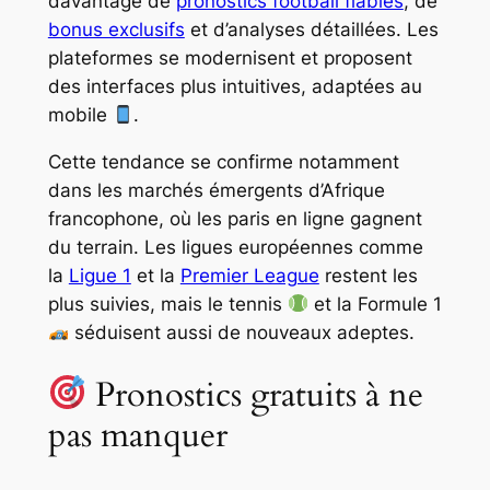
davantage de
pronostics football fiables
, de
bonus exclusifs
et d’analyses détaillées. Les
plateformes se modernisent et proposent
des interfaces plus intuitives, adaptées au
mobile
.
Cette tendance se confirme notamment
dans les marchés émergents d’Afrique
francophone, où les paris en ligne gagnent
du terrain. Les ligues européennes comme
la
Ligue 1
et la
Premier League
restent les
plus suivies, mais le tennis
et la Formule 1
séduisent aussi de nouveaux adeptes.
Pronostics gratuits à ne
pas manquer