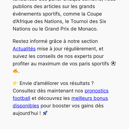
publions des articles sur les grands
événements sportifs, comme la Coupe
d’Afrique des Nations, le Tournoi des Six
Nations ou le Grand Prix de Monaco.
Restez informé grâce à notre section
Actualités
mise à jour régulièrement, et
suivez les conseils de nos experts pour
profiter au maximum de vos paris sportifs
.
Envie d’améliorer vos résultats ?
Consultez dès maintenant nos
pronostics
football
et découvrez les
meilleurs bonus
disponibles
pour booster vos gains dès
aujourd’hui !