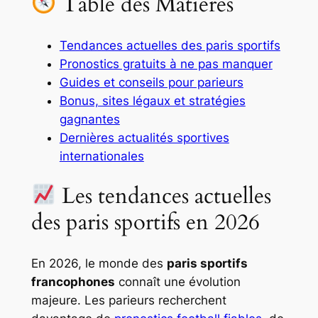
Table des Matières
Tendances actuelles des paris sportifs
Pronostics gratuits à ne pas manquer
Guides et conseils pour parieurs
Bonus, sites légaux et stratégies
gagnantes
Dernières actualités sportives
internationales
Les tendances actuelles
des paris sportifs en 2026
En 2026, le monde des
paris sportifs
francophones
connaît une évolution
majeure. Les parieurs recherchent