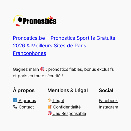
Pronostics.be – Pronostics Sportifs Gratuits
2026 & Meilleurs Sites de Paris
Francophones
Gagnez malin
: pronostics fiables, bonus exclusifs
et paris en toute sécurité !
À propos
Mentions & Légal
Social
À propos
Légal
Facebook
Contact
Confidentialité
Instagram
Jeu Responsable