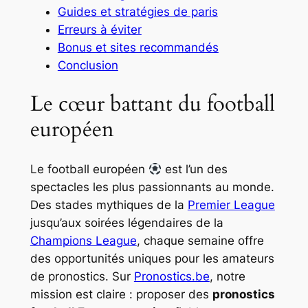
Guides et stratégies de paris
Erreurs à éviter
Bonus et sites recommandés
Conclusion
Le cœur battant du football
européen
Le football européen
est l’un des
spectacles les plus passionnants au monde.
Des stades mythiques de la
Premier League
jusqu’aux soirées légendaires de la
Champions League
, chaque semaine offre
des opportunités uniques pour les amateurs
de pronostics. Sur
Pronostics.be
, notre
mission est claire : proposer des
pronostics