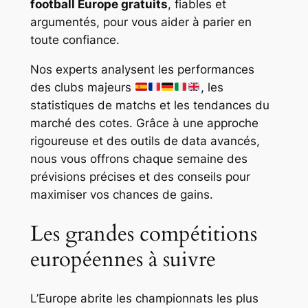
football Europe gratuits
, fiables et
argumentés, pour vous aider à parier en
toute confiance.
Nos experts analysent les performances
des clubs majeurs
, les
statistiques de matchs et les tendances du
marché des cotes. Grâce à une approche
rigoureuse et des outils de data avancés,
nous vous offrons chaque semaine des
prévisions précises et des conseils pour
maximiser vos chances de gains.
Les grandes compétitions
européennes à suivre
L’Europe abrite les championnats les plus